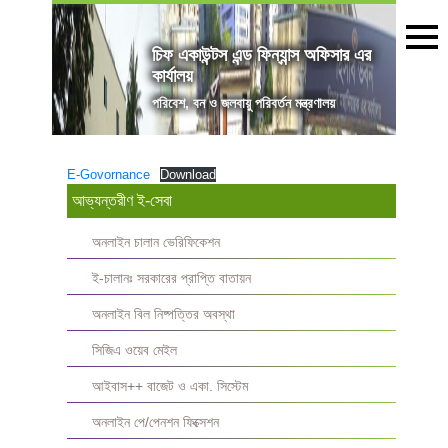
চিফ একাউন্টস এন্ড ফিন্যান্স অফিসার এর
কার্যালয়
পরিবেশ, বন ও জলবায়ু পরিবর্তন মন্ত্রণালয়
E-Govornance
Download
আভ্যন্তরীণ ই-সেবা
অনলাইন চালান ভেরিফিকেশন
ই-চালানঃ সরকারের প্রাপ্তি বাতায়ন
অনলাইন বিল নিষ্পত্তির অবস্থা
সিজিএ ওয়েব মেইল
আইবাস++ বাজেট ও একা. সিস্টেম
অনলাইন পে/পেনশন ফিক্সেশন